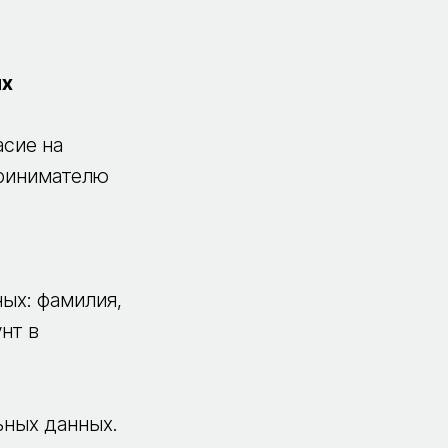
ых
асие на
принимателю
ых: фамилия,
нт в
ьных данных.