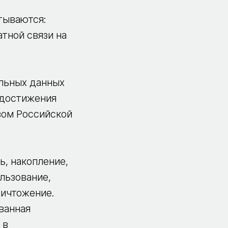
тываются:
тной связи на
альных данных
 достижения
твом Российской
, накопление,
ользование,
ничтожение.
ванная
 в